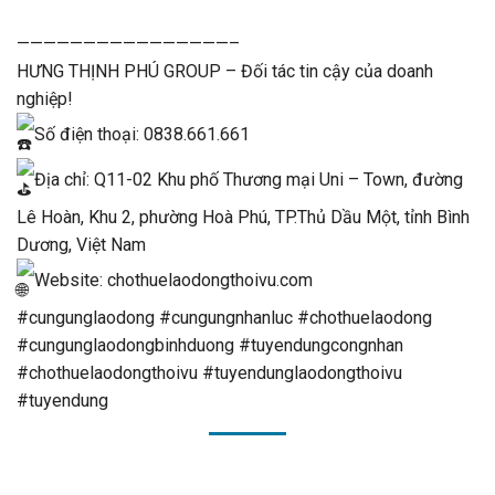
————————————————–
HƯNG THỊNH PHÚ GROUP – Đối tác tin cậy của doanh
nghiệp!
Số điện thoại: 0838.661.661
Địa chỉ: Q11-02 Khu phố Thương mại Uni – Town, đường
Lê Hoàn, Khu 2, phường Hoà Phú, TP.Thủ Dầu Một, tỉnh Bình
Dương, Việt Nam
Website:
chothuelaodongthoivu.com
#cungunglaodong
#cungungnhanluc
#chothuelaodong
#cungunglaodongbinhduong
#tuyendungcongnhan
#chothuelaodongthoivu
#tuyendunglaodongthoivu
#tuyendung