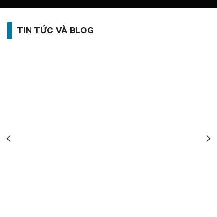
TIN TỨC VÀ BLOG
Thị Trường Lao Động 6 Tháng Cuối Năm Có Gì Khởi Sắc? Góc
Nhìn Toàn Diện Cho Doanh Nghiệp Và Người Lao Động
1. Tổng quan thị trường lao động hiện nay Thị trường lao động là
cầu [...]