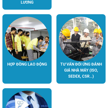
LƯƠNG
HỢP ĐỒNG LAO ĐỘNG
TƯ VẤN ĐỐI ỨNG ĐÁNH
GIÁ NHÀ MÁY (ISO,
SEDEX, CSR…)