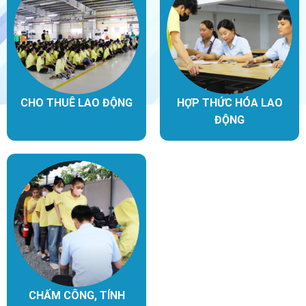
CHO THUÊ LAO ĐỘNG
HỢP THỨC HÓA LAO
ĐỘNG
CHẤM CÔNG, TÍNH