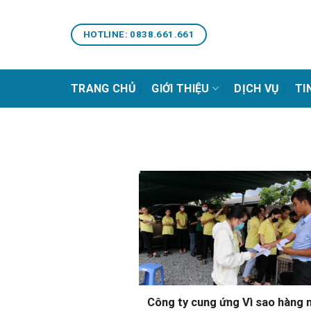
Bỏ
qua
HOTLINE: 0838.661.661
nội
dung
TRANG CHỦ
GIỚI THIỆU
DỊCH VỤ
TI
Công ty cung ứng Vì sao hàng 