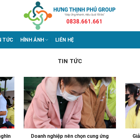
N TỨC
HÌNH ẢNH
LIÊN HỆ
TIN TỨC
nghìn
Doanh nghiệp nên chọn cung ứng
Giả