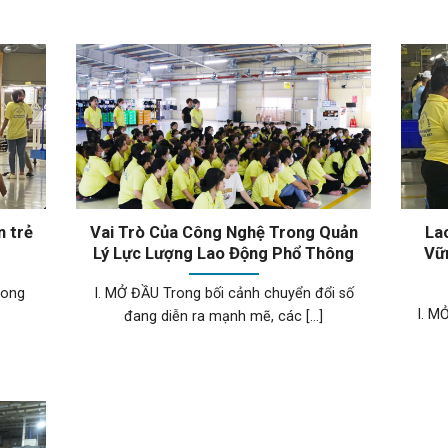
n trẻ
Vai Trò Của Công Nghệ Trong Quản
La
Lý Lực Lượng Lao Động Phổ Thông
Vữ
rong
I. MỞ ĐẦU Trong bối cảnh chuyển đổi số
I. M
đang diễn ra mạnh mẽ, các [...]