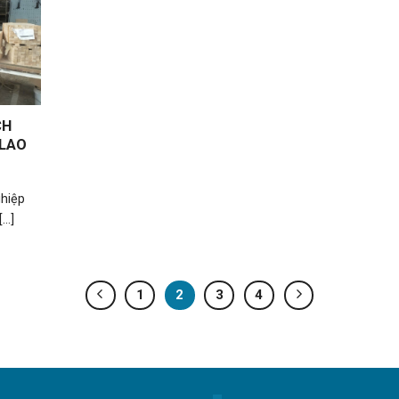
CH
 LAO
ghiệp
..]
1
2
3
4