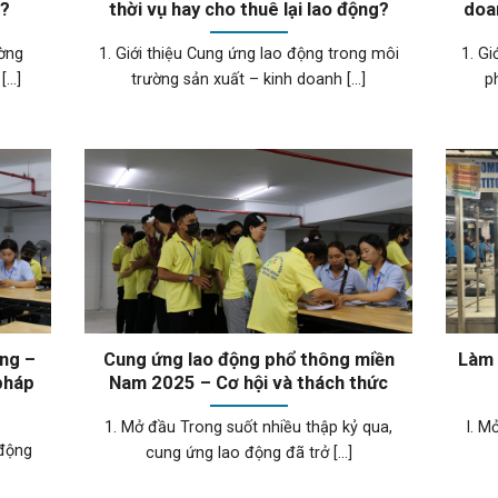
c?
thời vụ hay cho thuê lại lao động?
doa
ường
1. Giới thiệu Cung ứng lao động trong môi
1. Gi
..]
trường sản xuất – kinh doanh [...]
p
ơng –
Cung ứng lao động phổ thông miền
Làm 
 pháp
Nam 2025 – Cơ hội và thách thức
1. Mở đầu Trong suốt nhiều thập kỷ qua,
I. M
 động
cung ứng lao động đã trở [...]