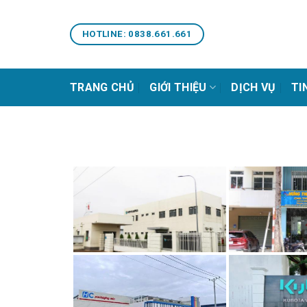
Bỏ
qua
HOTLINE: 0838.661.661
nội
dung
TRANG CHỦ
GIỚI THIỆU
DỊCH VỤ
TI