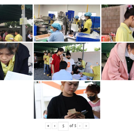
«
‹
of
5
›
»